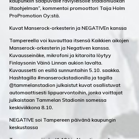
kaupunkiin saapuvalle raviyleisölle stadionluokan
iltaohjelman”, kommentoi promoottori Taija Holm
ProPromotion Oy:stä.
Kuvat Manserock-orkesterin ja NEGATIVEn kanssa
Tampereella voi kuvauttaa itsensä Kaikkien aikojen
Manserock-orkesterin ja Negativen kanssa.
Kuvausseinäke, mikrofoni ja kitaroita löytyy
Finlaysonin Väinö Linnan aukion lavalta.
Kuvaussetti on esillä sunnuntaihin 5.10. saakka.
Hashtagilla #manserockstadionilla ja tagilla
@tammelanstadion julkaistut kuvat osallistuvat
automaattisesti lippuarvontoihin, jonka voittajat
julkaistaan Tammelan Stadionin somessa
keskiviikkona 8.10.
NEGATIVE soi Tampereen päivänä kaupungin
keskustassa