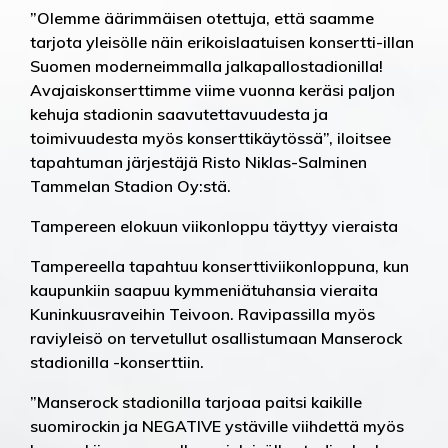
”Olemme äärimmäisen otettuja, että saamme
tarjota yleisölle näin erikoislaatuisen konsertti-illan
Suomen moderneimmalla jalkapallostadionilla!
Avajaiskonserttimme viime vuonna keräsi paljon
kehuja stadionin saavutettavuudesta ja
toimivuudesta myös konserttikäytössä”, iloitsee
tapahtuman järjestäjä Risto Niklas-Salminen
Tammelan Stadion Oy:stä.
Tampereen elokuun viikonloppu täyttyy vieraista
Tampereella tapahtuu konserttiviikonloppuna, kun
kaupunkiin saapuu kymmeniätuhansia vieraita
Kuninkuusraveihin Teivoon. Ravipassilla myös
raviyleisö on tervetullut osallistumaan Manserock
stadionilla -konserttiin.
”Manserock stadionilla tarjoaa paitsi kaikille
suomirockin ja NEGATIVE ystäville viihdettä myös