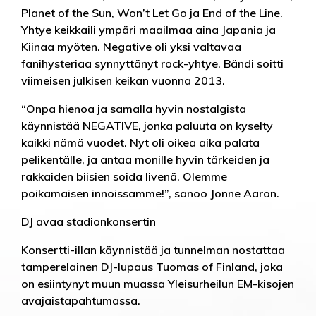
Planet of the Sun, Won’t Let Go ja End of the Line.
Yhtye keikkaili ympäri maailmaa aina Japania ja
Kiinaa myöten. Negative oli yksi valtavaa
fanihysteriaa synnyttänyt rock-yhtye. Bändi soitti
viimeisen julkisen keikan vuonna 2013.
“Onpa hienoa ja samalla hyvin nostalgista
käynnistää NEGATIVE, jonka paluuta on kyselty
kaikki nämä vuodet. Nyt oli oikea aika palata
pelikentälle, ja antaa monille hyvin tärkeiden ja
rakkaiden biisien soida livenä. Olemme
poikamaisen innoissamme!”, sanoo Jonne Aaron.
DJ avaa stadionkonsertin
Konsertti-illan käynnistää ja tunnelman nostattaa
tamperelainen DJ-lupaus Tuomas of Finland, joka
on esiintynyt muun muassa Yleisurheilun EM-kisojen
avajaistapahtumassa.