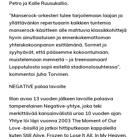
Petro ja Kalle Ruusukallio.
”Manserock-orkesteri tulee tarjoilemaan laajan ja
yllättävänkin repertuaarin kaikkien tuntemia
manserock-käsitteen alle mahtuvia klassikkohittejä
hyvin ainutlaatuisen ja ennenkokemattoman
yhteiskokoonpanon esittämänä. Sormet jo
syyhyävät, että pääsemme kokoontumaan,
muistelemaan menneitä – ja treenaamaan!
Lopputulosta sopii esitellä stadionolosuhteissa”,
kommentoi Juha Torvinen.
NEGATIVE palaa lavoille
Illan avaa 13 vuoden jälkeen lavoille palaava
tamperelainen Negative-yhtye, joka teki
merkittävää kansainvälistä uraa 10 vuoden ajan.
Yhtye löi läpi vuonna 2003 The Moment of Our
Love -biisillä ja jatkoi hittiputkeaan kappaleilla
kuten Still Alive, Frozen to Lose It All, In My Heaven,