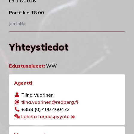
La 1.8.2026
Portit klo 18.00
Jaa linkki:
Yhteystiedot
Edustusalueet:
WW
Agentti
Tiina Vuorinen
tiina.vuorinen@redberg.fi
+358 (0) 400 460472
Lähetä tarjouspyyntö