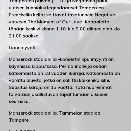
Tampereen päivän (1.10.) ja Negativen paluu-
uutisen kunniaksi legendaariset Tampereen
Frenckellin kellot soittavat tasatunnein Negative-
yhtyeen The Moment of Our Love -kappaletta
tänään keskiviikkona 1.10. klo 9.00 alkaen aina klo
21.00 saakka.
Lipunmyynti
Manserock stadionilla -konsertin lipunmyynti on
käynnissä Lippu.fi:ssä. Permannolle ja osaan
katsomoista on 18 vuoden ikäraja. Katsomosta on
varattu alueita, jotka on sallittu kaikenikäisille.
Suositusikäraja on 15 vuotta. Tätä nuoremmat
toivotaan osallistuvan tapahtumaan aikuisen
seurassa.
Manserock stadionilla, Tammelan stadion,
Tampere