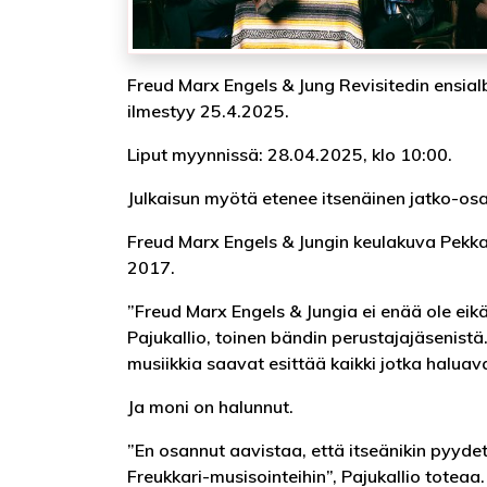
Freud Marx Engels & Jung Revisitedin ensial
ilmestyy 25.4.2025.
Liput myynnissä: 28.04.2025, klo 10:00.
Julkaisun myötä etenee itsenäinen jatko-osa p
Freud Marx Engels & Jungin keulakuva Pekka 
2017.
”Freud Marx Engels & Jungia ei enää ole eikä 
Pajukallio, toinen bändin perustajajäsenistä
musiikkia saavat esittää kaikki jotka haluava
Ja moni on halunnut.
”En osannut aavistaa, että itseänikin pyydettä
Freukkari-musisointeihin”, Pajukallio toteaa.