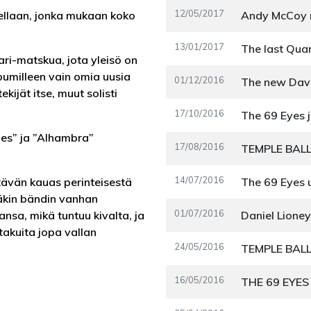
12/05/2017
eellaan, jonka mukaan koko
13/01/2017
kari-matskua, jota yleisö on
lbumilleen vain omia uusia
01/12/2016
kijät itse, muut solisti
17/10/2016
ies” ja ”Alhambra”
17/08/2016
14/07/2016
ttävän kauas perinteisestä
äkin bändin vanhan
01/07/2016
Daniel Lioney
nsa, mikä tuntuu kivalta, ja
itakuita jopa vallan
24/05/2016
16/05/2016