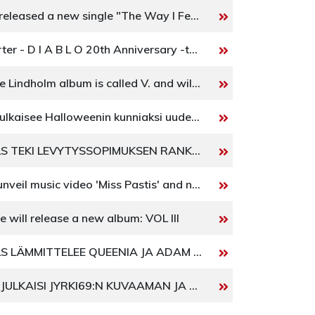
Andy McCoy released a new single "The Way I Feel"
The last Quarter - D I A B L O 20th Anniversary -tour starts on January
The new Dave Lindholm album is called V. and will be released on 2nd of December
The 69 Eyes julkaisee Halloweenin kunniaksi uuden videosinglen "Lady Darkness"
TEMPLE BALLS TEKI LEVYTYSSOPIMUKSEN RANKA KUSTANNUKSEN KANSSA
The 69 Eyes unveil music video 'Miss Pastis' and new tourdates
e will release a new album: VOL III
TEMPLE BALLS LÄMMITTELEE QUEENIA JA ADAM LAMBERTIA
THE 69 EYES JULKAISI JYRKI69:N KUVAAMAN JA OHJAAMAN VIDEON