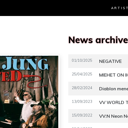
ARTIS
News archive
01/10/2025
NEGATIVE
25/04/2025
MIEHET ON I
28/02/2024
13/09/2023
VV WORLD T
15/09/2022
VV:N Neon No