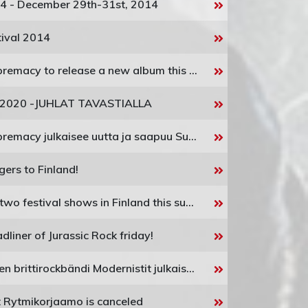
4 - December 29th-31st, 2014
tival 2014
Machinae Supremacy to release a new album this Friday
2020 -JUHLAT TAVASTIALLA
Machinae Supremacy julkaisee uutta ja saapuu Suomeen
ngers to Finland!
HIM will play two festival shows in Finland this summer
dliner of Jurassic Rock friday!
Suomenkielinen brittirockbändi Modernistit julkaisee uuden albumin ja starttaa kiertueelle
t Rytmikorjaamo is canceled