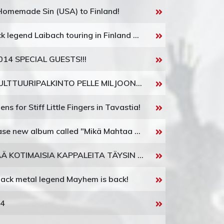
Homemade Sin (USA) to Finland!
Industrial Rock legend Laibach touring in Finland and Estonia!
14 SPECIAL GUESTS!!!
HELSINGIN KULTTUURIPALKINTO PELLE MILJOONALLE!
s for Stiff Little Fingers in Tavastia!
Irina will release new album called "Mikä Mahtaa Olla In" and start a tour!
IRINA ESITTÄÄ KOTIMAISIA KAPPALEITA TÄYSIN UUDESSA VALOSSA
ack metal legend Mayhem is back!
14