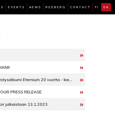
TS
EVENTS
NEWS
REDBERG
CONTACT
FI
EN
HANII
Diablon menestysalbumi Eternium 20 vuotta - kiertue, video ja vinyylijulkaisu!
OUR PRESS RELEASE
ir julkaistaan 13.1.2023