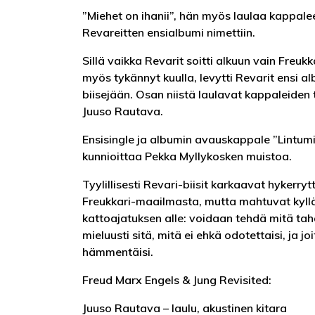
”Miehet on ihanii”, hän myös laulaa kappal
Revareitten ensialbumi nimettiin.
Sillä vaikka Revarit soitti alkuun vain Freuk
myös tykännyt kuulla, levytti Revarit ensi a
biisejään. Osan niistä laulavat kappaleiden te
Juuso Rautava.
Ensisingle ja albumin avauskappale ”Lintum
kunnioittaa Pekka Myllykosken muistoa.
Tyylillisesti Revari-biisit karkaavat hykerry
Freukkari-maailmasta, mutta mahtuvat kyll
kattoajatuksen alle: voidaan tehdä mitä taha
mieluusti sitä, mitä ei ehkä odotettaisi, ja jo
hämmentäisi.
Freud Marx Engels & Jung Revisited:
Juuso Rautava – laulu, akustinen kitara