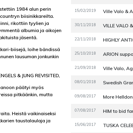
stettiin 1984 alun perin
15/02/2019
ountryn biisinikkareilta.
ni, rikottiin tyylien ja
30/11/2018
takymmentä albumia ja aikojen
kituista jäsentä.
22/11/2018
kari-biisejä, loihe bändissä
25/10/2018
ARION suppor
innunen lausuman jonkunkin
21/09/2018
Ville Valo, A
 ENGELS & JUNG REVISITED,
08/01/2018
onpanoon päätyi myös
areissa pitkäänkin, mutta
09/08/2017
07/08/2017
aita. Heistä vaikinaiseksi
kkarien taustalaulaja ja
15/06/2017