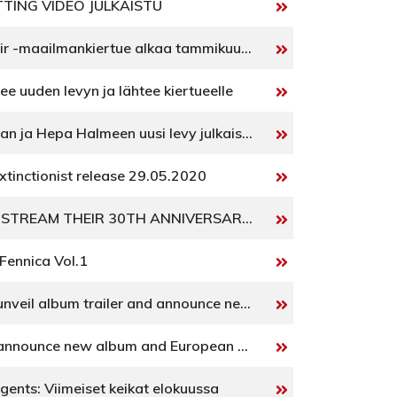
TTING VIDEO JULKAISTU
VV / Neon Noir -maailmankiertue alkaa tammikuussa 2023
see uuden levyn ja lähtee kiertueelle
Hannu Salaman ja Hepa Halmeen uusi levy julkaistaan 4.9.2020
xtinctionist release 29.05.2020
THE 69 EYES STREAM THEIR 30TH ANNIVERSARY SHOW FROM HELSINKI
Fennica Vol.1
The 69 Eyes unveil album trailer and announce new tour dates
The 69 Eyes announce new album and European Tour
Agents: Viimeiset keikat elokuussa