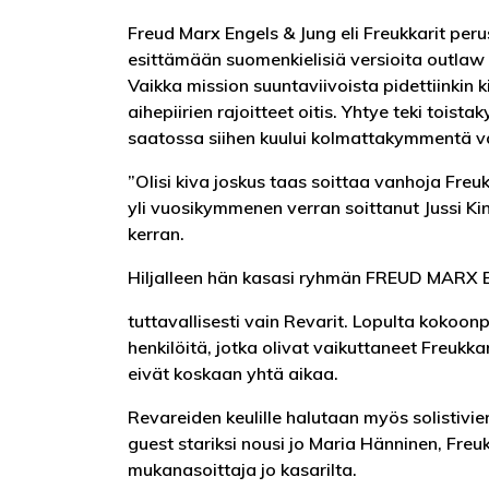
Freud Marx Engels & Jung eli Freukkarit peru
esittämään suomenkielisiä versioita outlaw c
Vaikka mission suuntaviivoista pidettiinkin kiin
aihepiirien rajoitteet oitis. Yhtye teki tois
saatossa siihen kuului kolmattakymmentä va
”Olisi kiva joskus taas soittaa vanhoja Freuk
yli vuosikymmenen verran soittanut Jussi K
kerran.
Hiljalleen hän kasasi ryhmän FREUD MARX
tuttavallisesti vain Revarit. Lopulta koko
henkilöitä, jotka olivat vaikuttaneet Freukk
eivät koskaan yhtä aikaa.
Revareiden keulille halutaan myös solistivier
guest stariksi nousi jo Maria Hänninen, Freu
mukanasoittaja jo kasarilta.