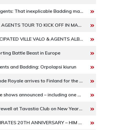
Ville Valo & Agents: That inexplicable Badding magic
VILLE VALO & AGENTS TOUR TO KICK OFF IN MARCH 2019
HIGHLY ANTICIPATED VILLE VALO & AGENTS ALBUM RELEASED ON FEB 15, 2019
ting Battle Beast in Europe
gents and Badding: Orpolapsi kiurun
Swedish Grande Royale arrives to Finland for the first time in February
More Helldone shows announced – including one all ages show
HIM to bid farewell at Tavastia Club on New Year’s Eve
TUSKA CELEBRATES 20TH ANNIVERSARY – HIM TO HEADLINE