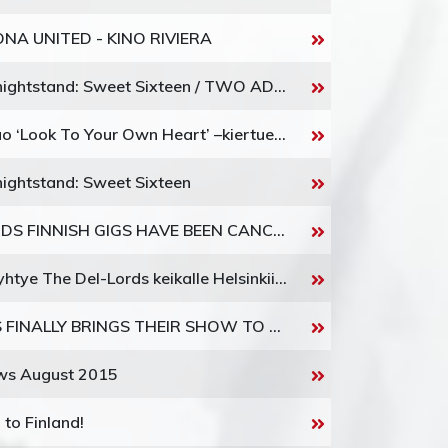
ONA UNITED - KINO RIVIERA
Helldoneonenightstand: Sweet Sixteen / TWO ADDITIONAL SHOWS!
Lisa Ekdahl tuo ‘Look To Your Own Heart’ –kiertueensa Suomeen
ightstand: Sweet Sixteen
THE DEL-LORDS FINNISH GIGS HAVE BEEN CANCELED!!
Amerikkalaisyhtye The Del-Lords keikalle Helsinkiin Syyskuussa !
THE 69 CATS FINALLY BRINGS THEIR SHOW TO FINLAND AUGUST 2015
ows August 2015
 to Finland!