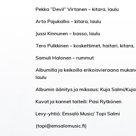
Pekka ”Devil” Virtanen – kitara, laulu
Arto Pajukallio – kitara, laulu
Jussi Kinnunen – basso, laulu
Tero Pulkkinen – koskettimet, haitari, kitara,
Samuli Halonen – rummut
Albumilla ja keikoilla erikoisvieraana mukan
laulu
Albumin äänitys ja miksaus: Kuja Salmi/Kuja
Kuvat ja kannet taiteili: Pasi Rytkönen
Levy-yhtiö: Emsalö Music/ Topi Salmi
(topi@emsalomusic.fi)