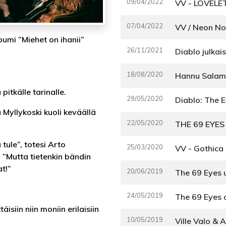
09/04/2022
VV - LOVELE
07/04/2022
bumi ”Miehet on ihanii”
26/11/2021
Diablo julkai
18/08/2020
itkälle tarinalle.
29/05/2020
Diablo: The E
Myllykoski kuoli keväällä
22/05/2020
tule”, totesi Arto
25/03/2020
VV - Gothica 
. ”Mutta tietenkin bändin
t!”
20/06/2019
24/05/2019
isiin niin moniin erilaisiin
10/05/2019
Ville Valo & 